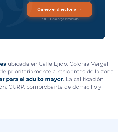
Quiero el directorio →
PDF · Descarga inmediata
res
ubicada en Calle Ejido, Colonia Vergel
nde prioritariamente a residentes de la zona
ar para el adulto mayor
. La calificación
ción, CURP, comprobante de domicilio y