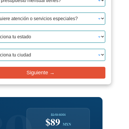
Siguiente →
$149 MXN
$89
MXN