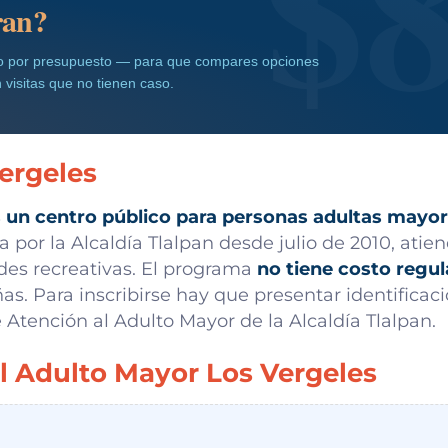
ran?
ado por presupuesto — para que compares opciones
 visitas que no tienen caso.
ergeles
s un centro público para personas adultas mayo
 por la Alcaldía Tlalpan desde julio de 2010, atie
ades recreativas. El programa
no tiene costo regul
as. Para inscribirse hay que presentar identifica
 Atención al Adulto Mayor de la Alcaldía Tlalpan.
el Adulto Mayor Los Vergeles