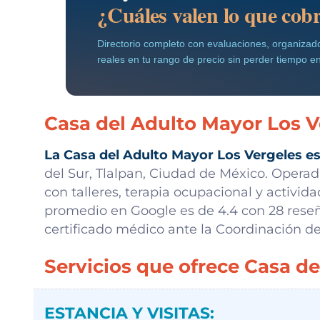
¿Cuáles valen lo que cob
Directorio completo con evaluaciones, organiz
reales en tu rango de precio sin perder tiempo en
Casa del Adulto Mayor Los V
La Casa del Adulto Mayor Los Vergeles e
del Sur, Tlalpan, Ciudad de México. Operada
con talleres, terapia ocupacional y activid
promedio en Google es de 4.4 con 28 reseñ
certificado médico ante la Coordinación de
Servicios que ofrece Casa d
ESTANCIA Y VISITAS: