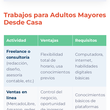
Trabajos para Adultos Mayores
Desde Casa
Actividad
Ventajas
Requisitos
Freelance o
Flexibilidad
Computadora,
consultoría
total de
internet,
(redacción,
horario, usa
habilidades
diseño,
conocimientos
digitales
asesoría
previos
básicas
contable, etc.)
Ventas en
Control del
Conocimientos
línea
negocio,
básicos de
(MercadoLibre,
oportunidad
plataformas
Amazon, redes
de ingresos