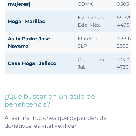
mujeres)
CDMX
0503
Naucalpan,
55 7297
Hogar Marillac
Edo. Méx.
4495
Asilo Padre José
Matehuala,
488 125
Navarro
SLP
2858
Guadalajara,
333 030
Casa Hogar Jalisco
Jal.
4720
¿Qué buscar en un asilo de
beneficencia?
Al ser instituciones que dependen de
donativos, es vital verificar: