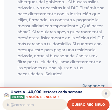
albergues del gobierno. - Si buscas asilos
privados: No necesitas ir al DIF. El trámite se
hace directamente con la institución que
elijas, firmando un contrato y pagando la
mensualidad correspondiente. ¿Qué hacer
ahora?: Si requieres apoyo gubernamental,
preséntate físicamente en la oficina del DIF
más cercana a tu domicilio. Si cuentas con
presupuesto para pagar una residencia
privada, entra al buscador de Canitas.mx,
filtra por tu ciudad y llama directamente a
las opciones que se ajusten a tus
necesidades. ¡Saludos!
Responder
Únete a +40,000 lectores cada semana
MADRIA GOMEZ BALCAZAR
dice:
PENSIÓN BIENESTAR
GRATIS
2026-07-03 20:06:03
DESCUENTOS
BUENAS TARDES REQUIERO INFORMES,
QUIERO RECIBIRLO
CONSEJOS DE SALUD
ACERTIJO SEMANAL
TENGO UN PAR DE HERMANOS QUE ME