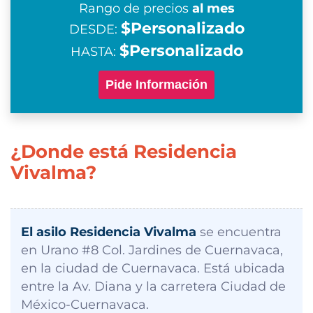
Rango de precios
al mes
$Personalizado
DESDE:
$Personalizado
HASTA:
Pide Información
¿Donde está Residencia
Vivalma?
El asilo Residencia Vivalma
se encuentra
en Urano #8 Col. Jardines de Cuernavaca,
en la ciudad de Cuernavaca. Está ubicada
entre la Av. Diana y la carretera Ciudad de
México-Cuernavaca.