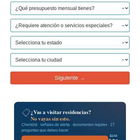
Siguiente →
📋
¿Vas a visitar residencias?
No vayas sin esto.
Checklist · señales de alerta · documentos legales · 27
preguntas que debes hacer
$149