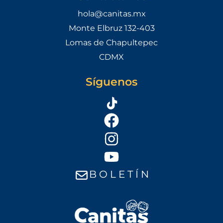
hola@canitas.mx
Monte Elbruz 132-403
Lomas de Chapultepec
CDMX
Síguenos
B O L E T Í N