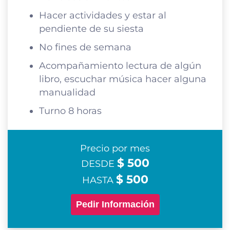
Hacer actividades y estar al
pendiente de su siesta
No fines de semana
Acompañamiento lectura de algún
libro, escuchar música hacer alguna
manualidad
Turno 8 horas
Precio por mes
$ 500
DESDE
$ 500
HASTA
Pedir Información