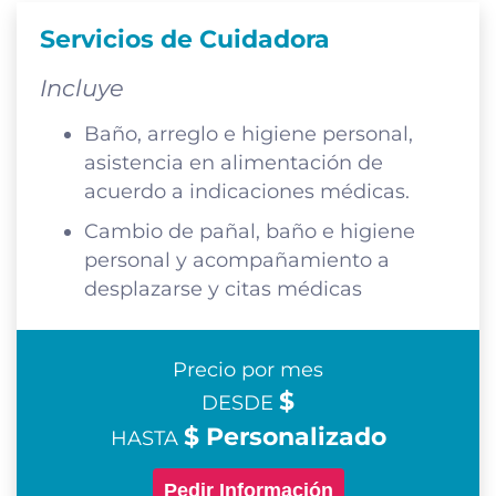
Servicios de Cuidadora
Incluye
Baño, arreglo e higiene personal,
asistencia en alimentación de
acuerdo a indicaciones médicas.
Cambio de pañal, baño e higiene
personal y acompañamiento a
desplazarse y citas médicas
Precio por mes
$
DESDE
$ Personalizado
HASTA
Pedir Información