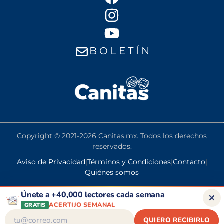
B O L E T Í N
Copyright © 2021-2026 Canitas.mx. Todos los derechos
reservados.
Aviso de Privacidad
|
Términos y Condiciones
|
Contacto
|
Quiénes somos
PENSIÓN BIENESTAR
DESCUENTOS
CONSEJOS DE SALUD
Únete a +40,000 lectores cada semana
ACERTIJO SEMANAL
-->
PENSIÓN BIENESTAR
GRATIS
QUIERO RECIBIRLO