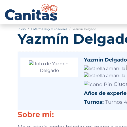
Inicio
Enfermeras y Cuidadores
Yazmín Delgado
Yazmín Delgad
Yazmín Delgado
Ciuda
Años de experie
Turnos:
Turnos 4
Sobre mi:
Me gustaría poder brindar mi mano a person