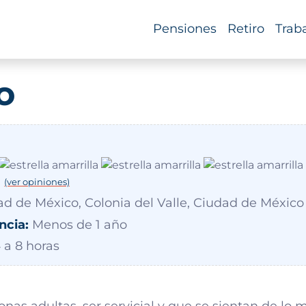
Pensiones
Retiro
Trab
o
(ver opiniones)
d de México, Colonia del Valle, Ciudad de México
ncia:
Menos de 1 año
 a 8 horas
as adultas, ser servicial y que se sientan de lo 