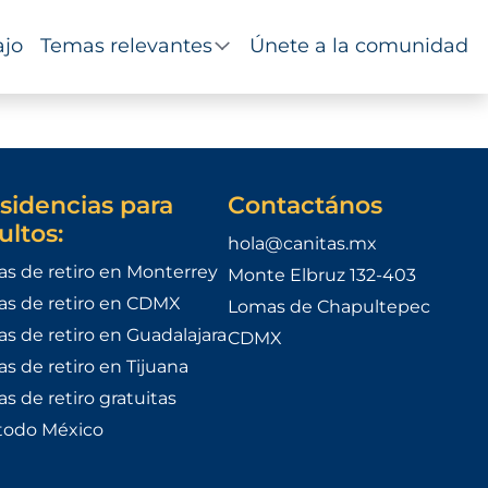
ajo
Temas relevantes
Únete a la comunidad
sidencias para
Contactános
ultos:
hola@canitas.mx
as de retiro en Monterrey
Monte Elbruz 132-403
as de retiro en CDMX
Lomas de Chapultepec
as de retiro en Guadalajara
CDMX
as de retiro en Tijuana
as de retiro gratuitas
todo México