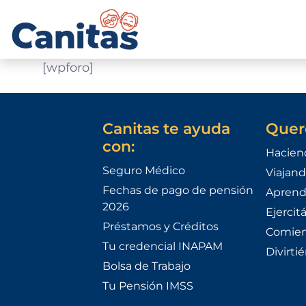
[wpforo]
Canitas te ayuda
Quer
con:
Hacien
Seguro Médico
Viajand
Fechas de pago de pensión
Aprend
2026
Ejercit
Préstamos y Créditos
Comien
Tu credencial INAPAM
Divirti
Bolsa de Trabajo
Tu Pensión IMSS