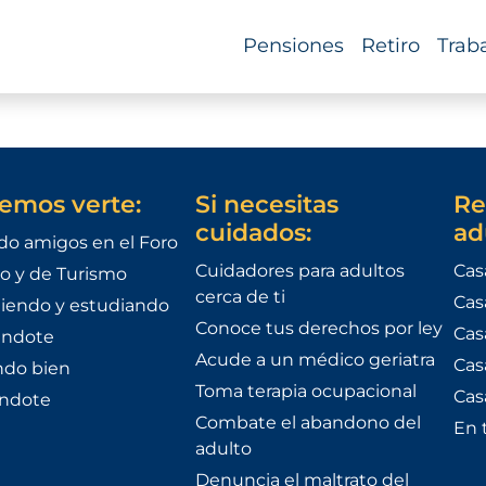
Pensiones
Retiro
Trab
emos verte:
Si necesitas
Re
cuidados:
ad
do amigos en el Foro
Cuidadores para adultos
Cas
o y de Turismo
cerca de ti
Cas
iendo y estudiando
Conoce tus derechos por ley
Cas
ándote
Acude a un médico geriatra
Cas
do bien
Toma terapia ocupacional
Cas
éndote
Combate el abandono del
En 
adulto
Denuncia el maltrato del