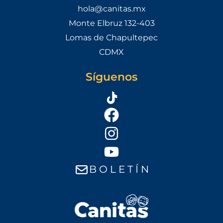
hola@canitas.mx
Monte Elbruz 132-403
Lomas de Chapultepec
CDMX
Síguenos
B O L E T Í N