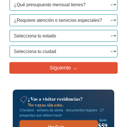
Siguiente →
📋
¿Vas a visitar residencias?
No vayas sin esto.
Checklist · señales de alerta · documentos legales · 27
preguntas que debes hacer
$149
$59
Ver Guía →