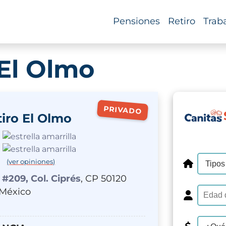
Pensiones
Retiro
Trab
 El Olmo
PRIVADO
iro El Olmo
(ver opiniones)
#209, Col. Ciprés
, CP 50120
 México