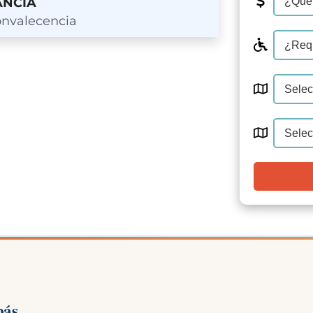
ANCIA
nvalecencia
pás