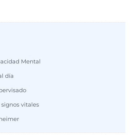
pacidad Mental
l día
upervisado
signos vitales
zheimer