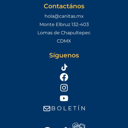
Contactános
hola@canitas.mx
Monte Elbruz 132-403
Lomas de Chapultepec
CDMX
Síguenos
B O L E T Í N