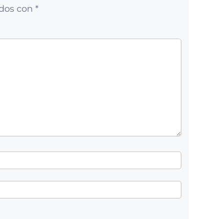
ados con
*