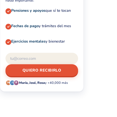
nada importante:
Pensiones y apoyos
que sí te tocan
Fechas de pago
y trámites del mes
Ejercicios mentales
y bienestar
QUIERO RECIBIRLO
María, José, Rosa
y +40,000 más
M
J
R