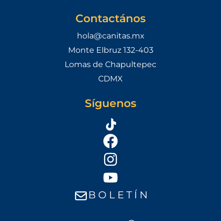
Contactános
hola@canitas.mx
Monte Elbruz 132-403
Lomas de Chapultepec
CDMX
Síguenos
B O L E T Í N