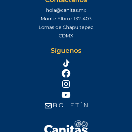
hola@canitas.mx
Monte Elbruz 132-403
Lomas de Chapultepec
CDMX
Síguenos
B O L E T Í N