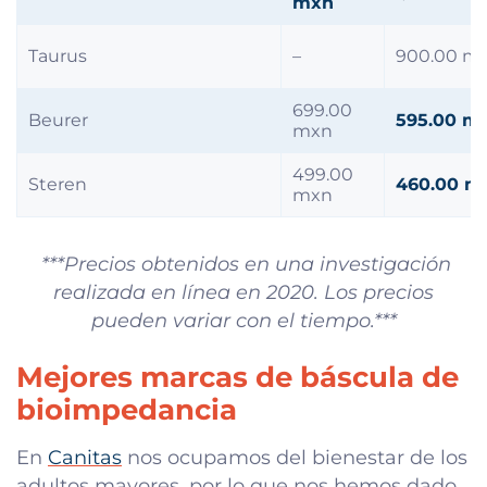
mxn
Taurus
–
900.00 m
699.00
Beurer
595.00 m
mxn
499.00
Steren
460.00 m
mxn
***Precios obtenidos en una investigación
realizada en línea en 2020. Los precios
pueden variar con el tiempo.***
Mejores marcas de báscula de
bioimpedancia
En
Canitas
nos ocupamos del bienestar de los
adultos mayores, por lo que nos hemos dado