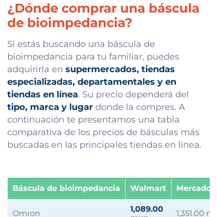
¿Dónde comprar una báscula
de bioimpedancia?
Si estás buscando una báscula de
bioimpedancia para tu familiar, puedes
adquirirla en
supermercados, tiendas
especializadas, departamentales y en
tiendas en línea
. Su precio dependerá del
tipo, marca y lugar
donde la compres. A
continuación te presentamos una tabla
comparativa de los precios de básculas más
buscadas en las principales tiendas en línea.
Báscula de bioimpedancia
Walmart
Mercado L
1,089.00
Omron
1,351.00 m