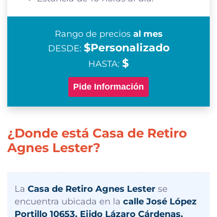
Rango de precios
al mes
$Personalizado
DESDE:
$
HASTA:
Pide Información
¿Donde está Casa de Retiro
Agnes Lester?
La
Casa de Retiro Agnes Lester
se
encuentra ubicada en la
calle José López
Portillo 10653, Ejido Lázaro Cárdenas,