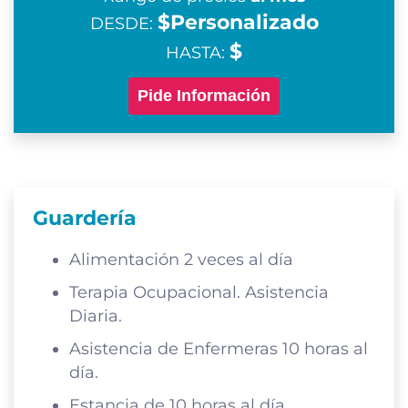
$Personalizado
DESDE:
$
HASTA:
Pide Información
Guardería
Alimentación 2 veces al día
Terapia Ocupacional. Asistencia
Diaria.
Asistencia de Enfermeras 10 horas al
día.
Estancia de 10 horas al día.