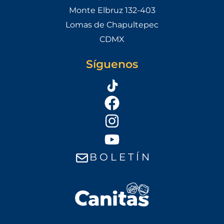
Monte Elbruz 132-403
Lomas de Chapultepec
CDMX
Síguenos
B O L E T Í N