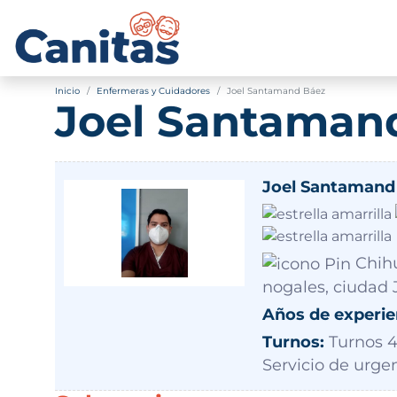
Inicio
Enfermeras y Cuidadores
Joel Santamand Báez
Joel Santaman
Joel Santamand
Chihu
nogales, ciudad
Años de experie
Turnos:
Turnos 4 
Servicio de urge