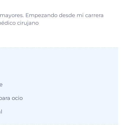
os mayores. Empezando desde mi carrera
médico cirujano
e
ara ocio
l