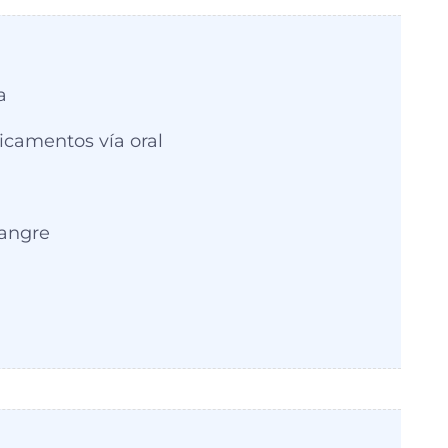
a
camentos vía oral
sangre