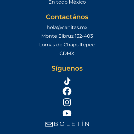
En todo México
Contactános
hola@canitas.mx
Monte Elbruz 132-403
Lomas de Chapultepec
CDMX
Síguenos
B O L E T Í N