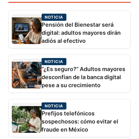
NOTICIA
Pensión del Bienestar será
digital: adultos mayores dirán
adiós al efectivo
NOTICIA
“¿Es seguro?” Adultos mayores
desconfían de la banca digital
pese a su crecimiento
NOTICIA
Prefijos telefónicos
sospechosos: cómo evitar el
fraude en México