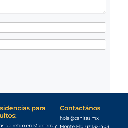
sidencias para
Contactános
ultos:
hola@canitas.mx
as de retiro en Monterrey
Monte Elbruz 132-403