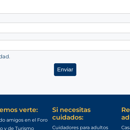
idad
.
emos verte:
Si necesitas
Re
cuidados:
ad
do amigos en el Foro
Cuidadores para adultos
Cas
o y de Turismo