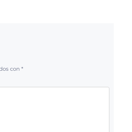
ados con
*