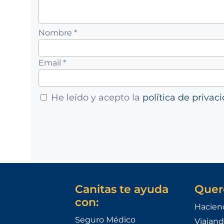
Nombre *
Email *
He leído y acepto la
política de privac
Canitas te ayuda
Quer
con:
Hacien
Seguro Médico
Viajand