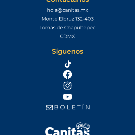
hola@canitas.mx
Monte Elbruz 132-403
Lomas de Chapultepec
CDMX
Síguenos
B O L E T Í N