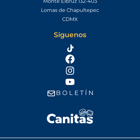
Monte Elbruz 132-403
Lomas de Chapultepec
CDMX
Síguenos
B O L E T Í N