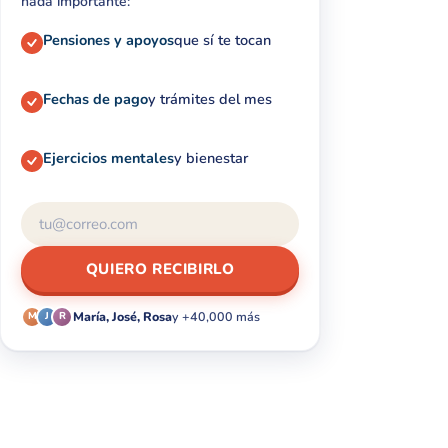
nada importante:
Pensiones y apoyos
que sí te tocan
Fechas de pago
y trámites del mes
Ejercicios mentales
y bienestar
QUIERO RECIBIRLO
María, José, Rosa
y +40,000 más
M
J
R