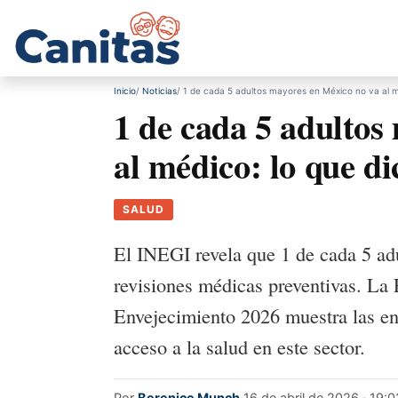
Inicio
Noticias
1 de cada 5 adultos mayores en México no va al mé
1 de cada 5 adultos
al médico: lo que d
SALUD
El INEGI revela que 1 de cada 5 ad
revisiones médicas preventivas. La
Envejecimiento 2026 muestra las e
acceso a la salud en este sector.
Por
Berenice Munch
·
16 de abril de 2026 · 19:0