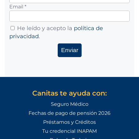
Email *
He leído y acepto la
política de
privacidad
.
Canitas te ayuda con:
Seguro Médico
Fechas de pago de pensión 2026
Préstamos y Créditos
Tu credencial INAPAM