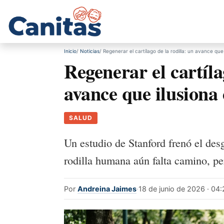
Inicio
Noticias
Regenerar el cartílago de la rodilla: un avance que
Regenerar el cartíla
avance que ilusiona
SALUD
Un estudio de Stanford frenó el desg
rodilla humana aún falta camino, pe
Por
Andreina Jaimes
·
18 de junio de 2026 · 04