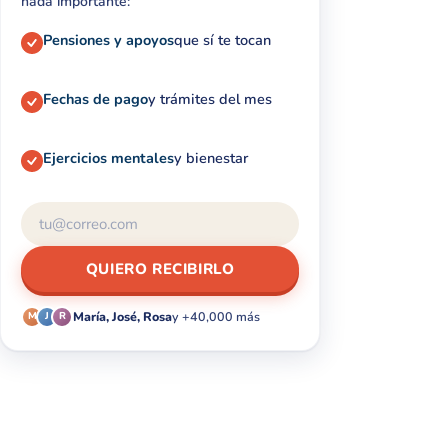
nada importante:
Pensiones y apoyos
que sí te tocan
Fechas de pago
y trámites del mes
Ejercicios mentales
y bienestar
QUIERO RECIBIRLO
María, José, Rosa
y +40,000 más
M
J
R