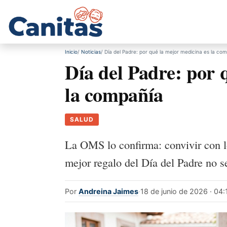
Inicio
Noticias
Día del Padre: por qué la mejor medicina es la co
Día del Padre: por 
la compañía
SALUD
La OMS lo confirma: convivir con lo
mejor regalo del Día del Padre no 
Por
Andreina Jaimes
·
18 de junio de 2026 · 04: