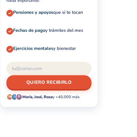
nada importante:
Pensiones y apoyos
que sí te tocan
Fechas de pago
y trámites del mes
Ejercicios mentales
y bienestar
QUIERO RECIBIRLO
María, José, Rosa
y +40,000 más
M
J
R