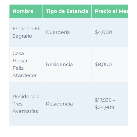
Nombre
Tipo de Estancia
Precio al Mes
Estancia El
Guardería
$4,000
Sagrario
Casa
Hogar
Residencia
$8,000
Feliz
Atardecer
Residencia
$17,539 –
Tres
Residencia
$24,909
Avemarías