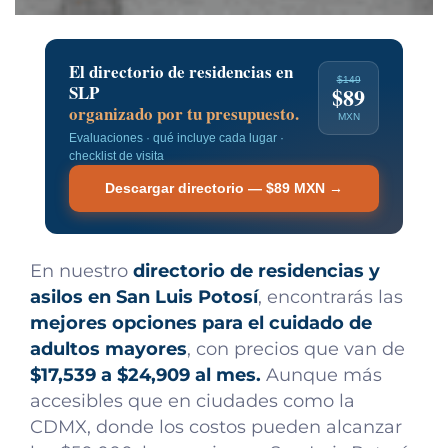
El directorio de residencias en
$149
SLP
$89
organizado por tu presupuesto.
MXN
Evaluaciones · qué incluye cada lugar ·
checklist de visita
Descargar directorio — $89 MXN →
En nuestro
directorio de residencias y
asilos en San Luis Potosí
, encontrarás las
mejores opciones para el cuidado de
adultos mayores
, con precios que van de
$17,539 a $24,909 al mes.
Aunque más
accesibles que en ciudades como la
CDMX, donde los costos pueden alcanzar