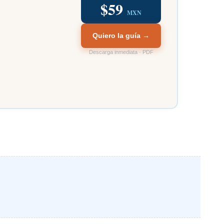
$59
MXN
Quiero la guía →
Descarga inmediata · PDF