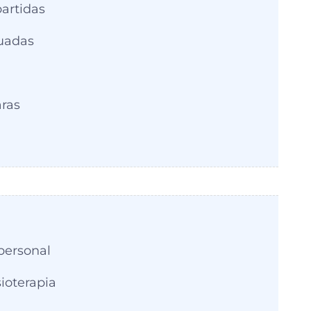
artidas
cuadas
ras
personal
sioterapia