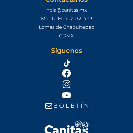
hola@canitas.mx
Monte Elbruz 132-403
Lomas de Chapultepec
CDMX
Síguenos
B O L E T Í N