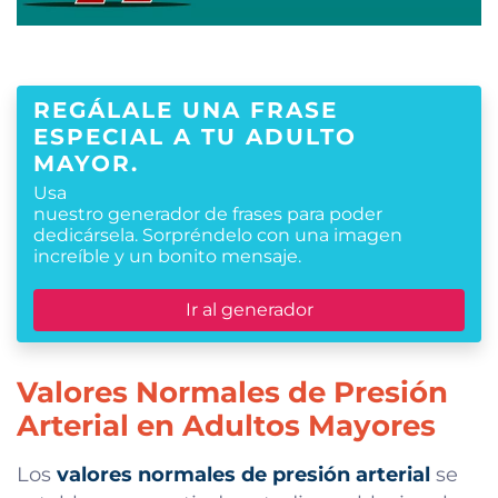
REGÁLALE UNA FRASE
ESPECIAL A TU ADULTO
MAYOR.
Usa
nuestro generador de frases para poder
dedicársela. Sorpréndelo con una imagen
increíble y un bonito mensaje.
Ir al generador
Valores Normales de Presión
Arterial en Adultos Mayores
Los
valores normales de presión arterial
se