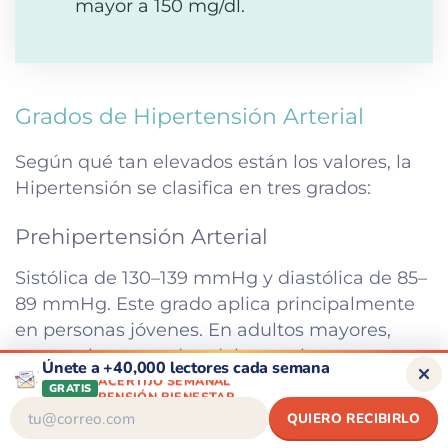
mayor a 150 mg/dl.
Grados de Hipertensión Arterial
Según qué tan elevados están los valores, la
Hipertensión se clasifica en tres grados:
Prehipertensión Arterial
Sistólica de 130–139 mmHg y diastólica de 85–
89 mmHg. Este grado aplica principalmente
en personas jóvenes. En adultos mayores,
estos valores pueden deberse al
Únete a +40,000 lectores cada semana
endurecimiento natural de los vasos y deben
PENSIÓN BIENESTAR
GRATIS
DESCUENTOS
evaluarse en contexto.
QUIERO RECIBIRLO
CONSEJOS DE SALUD
ACERTIJO SEMANAL